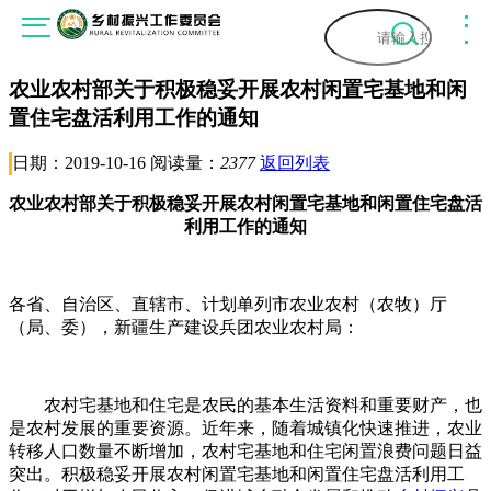
农业农村部关于积极稳妥开展农村闲置宅基地和闲
首页
置住宅盘活利用工作的通知
关于我们
日期：2019-10-16 阅读量：
2377
返回列表
关于委员会
农业农村部关于积极稳妥开展农村闲置宅基地和闲置住宅盘活
工作动态
利用工作的通知
委员会专家
通知公告
新闻资讯
领导寄语
各省、自治区、直辖市、计划单列市农业农村（农牧）厅
委员会动态
（局、委），新疆生产建设兵团农业农村局：
乡村振兴
会员服务
联系我们
会员动态
振兴顾问
组织架构
入会流程
政策法规
农村宅基地和住宅是农民的基本生活资料和重要财产，也
专家视角
是农村发展的重要资源。近年来，随着城镇化快速推进，农业
入会说明
转移人口数量不断增加，农村宅基地和住宅闲置浪费问题日益
国家政策
乡村振兴艺术团
人物访谈
突出。积极稳妥开展农村闲置宅基地和闲置住宅盘活利用工