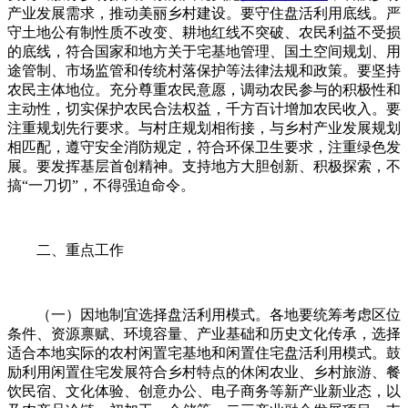
产业发展需求，推动美丽乡村建设。要守住盘活利用底线。严
守土地公有制性质不改变、耕地红线不突破、农民利益不受损
的底线，符合国家和地方关于宅基地管理、国土空间规划、用
途管制、市场监管和传统村落保护等法律法规和政策。要坚持
农民主体地位。充分尊重农民意愿，调动农民参与的积极性和
主动性，切实保护农民合法权益，千方百计增加农民收入。要
注重规划先行要求。与村庄规划相衔接，与乡村产业发展规划
相匹配，遵守安全消防规定，符合环保卫生要求，注重绿色发
展。要发挥基层首创精神。支持地方大胆创新、积极探索，不
搞“一刀切”，不得强迫命令。
二、重点工作
（一）因地制宜选择盘活利用模式。各地要统筹考虑区位
条件、资源禀赋、环境容量、产业基础和历史文化传承，选择
适合本地实际的农村闲置宅基地和闲置住宅盘活利用模式。鼓
励利用闲置住宅发展符合乡村特点的休闲农业、乡村旅游、餐
饮民宿、文化体验、创意办公、电子商务等新产业新业态，以