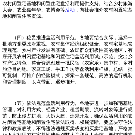
农村闲置宅基地和闲置住宅盘活利用提供支持。结合乡村旅游
大会、农业嘉年华、农博会等
活动
，向社会推介农村闲置宅基
地和闲置住宅资源。
（四）稳妥推进盘活利用示范。各地要结合实际，选择一
批地方党委政府重视、农村集体经济组织健全、农村宅基地管
理规范、乡村产业发展有基础、农民群众积极性高的地区，有
序开展农村闲置宅基地和闲置住宅盘活利用试点示范。突出乡
村产业特色，整合资源创建一批民宿（农家乐）集中村、乡村
旅游目的地、家庭工场、手工作坊等盘活利用样板。总结一批
可复制、可推广的经验模式，探索一套规范、高效的运行机制
和管理制度，以点带面、逐步推开。
（五）依法规范盘活利用行为。各地要进一步加强宅基地
管理，对利用方式、经营产业、租赁期限、流转对象等进行规
范，防止侵占耕地、大拆大建、违规开发，确保盘活利用的农
村闲置宅基地和闲置住宅依法取得、权属清晰。要坚决守住法
律和政策底线，不得违法违规买卖或变相买卖宅基地，严格禁
止下乡利用农村宅基地建设别墅大院和私人会馆。要切实维护