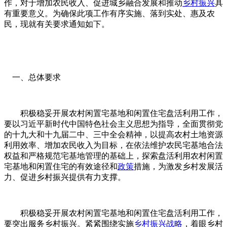
作，对于增加农民收入、促进城乡融合发展和推动
乡村振兴
具
地方法规
生态宜居
有重要意义。为确保此项工作有序实施、落到实处、惠及农
艺术团介绍
证书查询
民，现就有关要求通知如下。
惠农政策
读懂乡村
组织架构
乡村振兴综合服务平台
政府招商
巡演方案
一、总体要求
艺术团曲目
最新动态
积极稳妥开展农村闲置宅基地和闲置住宅盘活利用工作，
演出风采
要以习近平新时代中国特色社会主义思想为指导，全面贯彻党
的十九大和十九届二中、三中全会精神，以提高农村土地资源
利用效率、增加农民收入为目标，在依法维护农民宅基地合法
权益和严格规范宅基地管理的基础上，探索盘活利用农村闲置
宅基地和闲置住宅的有效途径和
政策
措施，为激发乡村发展活
力、促进乡村振兴提供有力支撑。
积极稳妥开展农村闲置宅基地和闲置住宅盘活利用工作，
要突出服务乡村振兴。紧紧围绕实施
乡村振兴战略
，着眼乡村