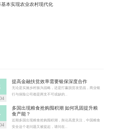
国将基本实现农业农村现代化
提高金融扶贫效率需要银保深度合作
8
无论是实施乡村振兴战略，还是打赢脱贫攻坚战，商业银
行与保险公司都是两支不可或缺的...
04
多国出现粮食抢购囤积潮 如何巩固提升粮
4
食产能？
近期多国出现粮食抢购囤积潮，舆论高度关注，中国粮食
04
安全这个老问题又被提起，请问在...