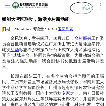
赋能大湾区联动，激活乡村新动能
首页
日期：2025-10-22 阅读量：
16123
返回列表
关于我们
金风送爽，意兴阑珊。
10月21日，
乡村振兴
工作委
关于委员会
员会首批项目启动仪式在广东佛山智汇大厦隆重举行。
工作动态
此次
活动
标志着乡村振兴平台正式在大湾区落地深化，
委员会专家
开启“以城带乡、协同共兴”的新篇章，为推动城乡融合
通知公告
新闻资讯
发展注入强劲动能。
我会副秘书长戴新出席活动并发
领导寄语
言。
委员会动态
乡村振兴
会员服务
联系我们
长期在部队工作
、在
多个省协会担当顾问的王瑞
会员动态
振兴顾问
民，广州市开发区市场监督局原局长张敏，华南师范大
组织架构
入会流程
政策法规
学生命科学学院原院长、广州市超有机循环农业研究院
专家视角
院长王安利教授，国内十大策划
专家
之一、南方日报社
入会说明
策划总监郑丹晖先生等领导嘉宾出席仪式，并被聘为顾
国家政策
乡村振兴艺术团
人物访谈
问。来自大湾区九市两区的农业企业、科研机构、文创