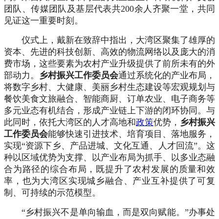
地方法规
团队、传媒团队及基层代表共
200余人齐聚一堂，共同
生态宜居
艺术团介绍
证书查询
见证这一重要时刻。
惠农政策
读懂乡村
组织架构
乡村振兴综合服务平台
仪式上
，
戴新在致辞中指出，
大湾区聚集了雄厚的
政府招商
资本、先进的科技创新、高效的物流网络以及庞大的消
巡演方案
费市场，这些要素为农村产业升级提供了前所未有的外
部动力。
乡村振兴工作委员会
通过系统化的产业布局，
艺术团曲目
将数字乡村、大健康、美丽乡村生态建设等宏观规划与
最新动态
餐饮美食文旅融合、智能商厨、订单农业、电子商务等
多元业态有机结合，形成产业链上下游的闭环协同。与
演出风采
此同时，依托大湾区的人才高地和
政策
优势，
乡村振兴
工作委员会
能够快速引进技术、培育项目、落地服务，
实现
“资源下乡、产品进城、文化互通、人才回流”。这
种以区域优势为支撑、以产业布局为抓手、以多业态融
合为路径的综合布局，既提升了农村发展的质量和效
率，也为大湾区实现城乡融合、产业互补提供了可复
制、可持续的示范模型。
“乡村振兴不是单向输血，而是双向赋能。”办事处