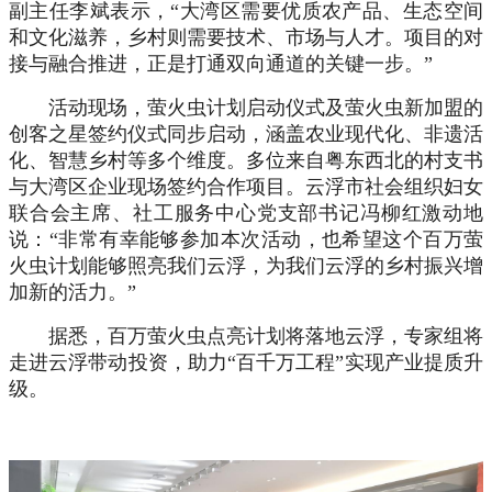
副主任李斌表示，“大湾区需要优质农产品、生态空间
和文化滋养，乡村则需要技术、市场与人才。
项目的对
接与融合推进
，正是打通双向通道的关键一步。
”
活动现场，萤火虫计划启动仪式及萤火虫新加盟的
创客之星签约仪式同步启动，涵盖农业现代化、非遗活
化、智慧乡村等多个维度
。
多位来自粤东西北的村支书
与大湾区企业现场签约合作项目。云浮市社会组织妇女
联合会主席、社工服务中心党支部书记冯柳红激动地
说：
“非常有幸能够参加
本次活动
，也希望这个百万萤
火虫计划能够照亮我们云浮，为我们云浮的乡村振兴增
加新的活力。
”
据悉，百万
萤火虫
点亮计划将落地云浮，专家组将
走进云浮带动投资，助力
“百千万工程”
实现产业提质升
级。