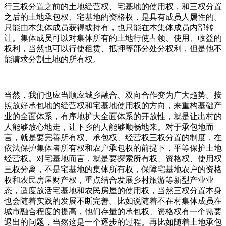
行三权分置之前的土地经营权、宅基地的使用权，和三权分置
之后的土地承包权、宅基地的资格权，是具有成员人属性的。
只能由本集体成员获得或持有，也只能在本集体成员内部转
让。集体成员可以对集体所有的土地行使占领、使用、收益的
权利，当然也可以行使租赁、抵押等部分处分权利，但是他不
能请求分割土地的所有权。
当然，我们也应当顺应城乡融合、双向合作变为广大趋势。按
照放好承包地的经营权和宅基地使用权的方向，来重构基础产
业的全面体系，有序地扩大全面体系的开放性，就是让出村的
人能够放心地走，让下乡的人能够顺畅地来。对于承包地而
言，就是要完善所有权、承包权、经营权三权分置的制度，在
依法保护集体者所有权和农户承包权的前提下，平等保护土地
经营权。对宅基地而言，就是要探索所有权、资格权、使用权
三权分离，不是宅基地的集体所有权，保障宅基地农户的资格
权和农民房屋财产权，重点结合发展乡村旅游等新型产业业
态，适度放活宅基地和农民房屋的使用权，当然三权分置本身
也会随着实践的发展不断完善。比如说随着不在村集体成员在
城市融合程度的提高，他们存量的承包权、资格权有一个需要
退出的问题，当然这是一个逐步的过程。再比如随着土地承包