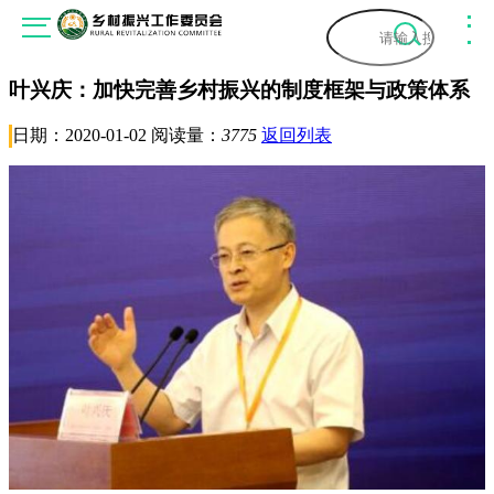
叶兴庆：加快完善乡村振兴的制度框架与政策体系
首页
日期：2020-01-02 阅读量：
3775
返回列表
关于我们
关于委员会
工作动态
委员会专家
通知公告
新闻资讯
领导寄语
委员会动态
乡村振兴
会员服务
联系我们
会员动态
振兴顾问
组织架构
入会流程
政策法规
专家视角
入会说明
国家政策
乡村振兴艺术团
人物访谈