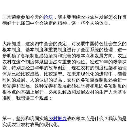
地方法规
生态宜居
艺术团介绍
证书查询
惠农政策
非常荣幸参加今天的
论坛
，我主要围绕农业农村发展怎么样贯
读懂乡村
组织架构
乡村振兴综合服务平台
彻好十九届四中全会决定的精神，谈一些个人的体会。
政府招商
巡演方案
大家知道，这次四中全会的决定，对发展中国特色社会主义的
艺术团曲目
根本制度、基本制度和重要制度进行了全面系统的梳理，进一
步明确了各项制度必须坚持和完善的根本点和发展方向。农业
最新动态
农村在这个制度体系里面占有重要的地位。经过70年的艰辛探
索，特别是经过40年的改革创新，现在农村的制度框架和治理
演出风采
体系已经比较成熟、比较定型。在未来现代化的进程中，随着
时间的发展、人的认识的提高，农村的各项重要制度还会进一
步完善和发展。这种完善和发展必须在坚持和巩固各项制度的
根本点的基础上展开，必须以解放和发展农村的生产力为基本
准则。我想讲三个观点：
第一，坚持和巩固实施
乡村振兴
战略根本点是什么？我认为是
实现农业农村农民的现代化。