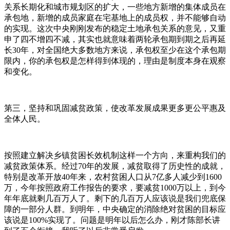
关系长期化和城市规划区的扩大，一些地方新增的集体成员在
承包地，新增的成员家庭在宅基地上的成员权，并不能够自动
的实现。这次中央刚刚发布的稳定土地承包关系的意见，又重
申了四不增四不减，其实也就意味着两轮承包期到期之后再延
长30年，对全国绝大多数地方来说，承包权至少在这个承包期
限内，你的承包权是怎样得到体现的，理由是制度本身在观察
和变化。
第三，坚持和巩固减贫政策，使改革发展成果更多更公平惠及
全体人民。
按照建立解决乡镇贫困长效机制这样一个方向，来重构我们的
减贫政策体系。经过70年的发展，减贫取得了历史性的成就，
特别是改革开放40年来，农村贫困人口从7亿多人减少到1600
万，今年按照政府工作报告的要求，要减贫1000万以上，到今
年年底就剩几百万人了。剩下的几百万人应该说是我们兜底保
障的一部分人群。到明年，中央确定的消除绝对贫困的目标应
该说是100%实现了。问题是明年以后怎么办，刚才陈部长讲