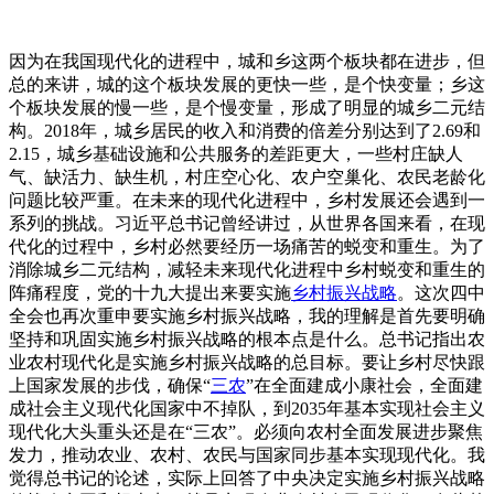
因为在我国现代化的进程中，城和乡这两个板块都在进步，但
总的来讲，城的这个板块发展的更快一些，是个快变量；乡这
个板块发展的慢一些，是个慢变量，形成了明显的城乡二元结
构。2018年，城乡居民的收入和消费的倍差分别达到了2.69和
2.15，城乡基础设施和公共服务的差距更大，一些村庄缺人
气、缺活力、缺生机，村庄空心化、农户空巢化、农民老龄化
问题比较严重。在未来的现代化进程中，乡村发展还会遇到一
系列的挑战。习近平总书记曾经讲过，从世界各国来看，在现
代化的过程中，乡村必然要经历一场痛苦的蜕变和重生。为了
消除城乡二元结构，减轻未来现代化进程中乡村蜕变和重生的
阵痛程度，党的十九大提出来要实施
乡村振兴战略
。这次四中
全会也再次重申要实施乡村振兴战略，我的理解是首先要明确
坚持和巩固实施乡村振兴战略的根本点是什么。总书记指出农
业农村现代化是实施乡村振兴战略的总目标。要让乡村尽快跟
上国家发展的步伐，确保“
三农
”在全面建成小康社会，全面建
成社会主义现代化国家中不掉队，到2035年基本实现社会主义
现代化大头重头还是在“三农”。必须向农村全面发展进步聚焦
发力，推动农业、农村、农民与国家同步基本实现现代化。我
觉得总书记的论述，实际上回答了中央决定实施乡村振兴战略