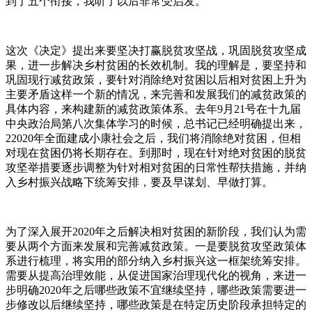
到了五个衔接，我听了以后非常受启发。
这次《决定》提出来要坚决打赢脱贫攻坚战，巩固脱贫攻坚成
果，进一步解决乡村贫困的长效机制。我的理解是，要坚持和
巩固现行减贫政策，要针对消除绝对贫困以后相对贫困上升为
主要矛盾这样一个新的情况，来完善和发展我们的减贫政策的
具体内容，来构建新的减贫政策体系。去年9月21号在十九届
中央政治局第八次集体学习的时候，总书记已经明确提出来，
22020年全面建成小康社会之后，我们将消除绝对贫困，但相
对现在贫困仍将长期存在。到那时，现在针对绝对贫困的脱贫
攻坚举措要逐步调整为针对相对贫困的日常性帮扶措施，并纳
入乡村振兴战略下统筹安排，要及早谋划、早做打算。
为了深入展开2020年之后解决相对贫困的新阶段，我们认为需
要从两个方面来发展和完善减贫政策。一是要脱贫攻坚政策体
系进行梳理，将实用的部分纳入乡村振兴这一框架统筹安排。
需要从提高治理效能，从促进国家治理现代化的视角，来进一
步明确2020年之后哪些政策不宜继续坚持，哪些政策需要进一
步修改以后继续坚持，哪些政策是在特定历史阶段承担特定的