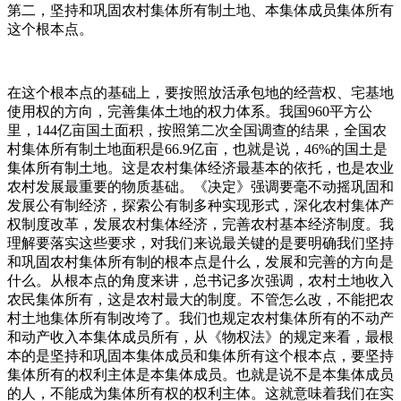
第二，坚持和巩固农村集体所有制土地、本集体成员集体所有
这个根本点。
在这个根本点的基础上，要按照放活承包地的经营权、宅基地
使用权的方向，完善集体土地的权力体系。我国960平方公
里，144亿亩国土面积，按照第二次全国调查的结果，全国农
村集体所有制土地面积是66.9亿亩，也就是说，46%的国土是
集体所有制土地。这是农村集体经济最基本的依托，也是农业
农村发展最重要的物质基础。《决定》强调要毫不动摇巩固和
发展公有制经济，探索公有制多种实现形式，深化农村集体产
权制度改革，发展农村集体经济，完善农村基本经济制度。我
理解要落实这些要求，对我们来说最关键的是要明确我们坚持
和巩固农村集体所有制的根本点是什么，发展和完善的方向是
什么。从根本点的角度来讲，总书记多次强调，农村土地收入
农民集体所有，这是农村最大的制度。不管怎么改，不能把农
村土地集体所有制改垮了。我们也规定农村集体所有的不动产
和动产收入本集体成员所有，从《物权法》的规定来看，最根
本的是坚持和巩固本集体成员和集体所有这个根本点，要坚持
集体所有的权利主体是本集体成员。也就是说不是本集体成员
的人，不能成为集体所有权的权利主体。这就意味着我们在实